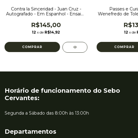
Contra la Sinceridad - Juan Cruz -
Passes e Curas
Autografado - Em Espanhol - Ensaios
Wenefredo de Tole
sobre a SInceridade
Antigo - Encader
Pensa
R$145,00
R$13
12
x de
R$14,92
12
x de
Horário de funcionamento do Sebo
Cervantes:
Segunda a Sábado das 8:00h às 13:00h
Departamentos