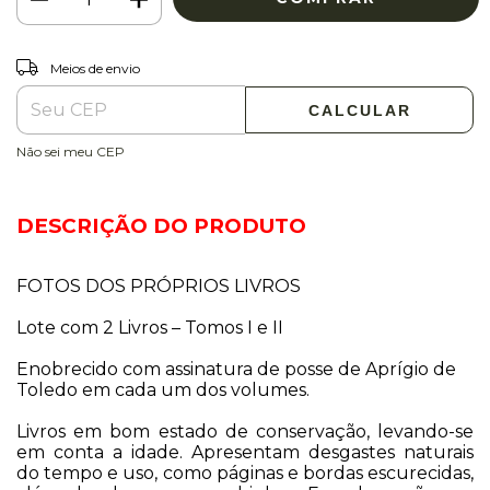
ALTERAR CEP
Entregas para o CEP:
Meios de envio
CALCULAR
Não sei meu CEP
DESCRIÇÃO DO PRODUTO
FOTOS DOS PRÓPRIOS LIVROS
Lote com 2 Livros – Tomos I e II
Enobrecido com assinatura de posse de Aprígio de
Toledo em cada um dos volumes.
Livros em bom estado de conservação, levando-se
em conta a idade. Apresentam desgastes naturais
do tempo e uso, como páginas e bordas escurecidas,