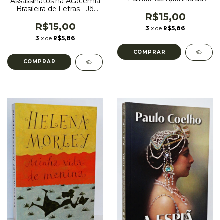
Assassinatos na Academia
Letras
Brasileira de Letras - Jô
R$15,00
Soares - Editora
Companhia das Letras
R$15,00
3
x de
R$5,86
3
x de
R$5,86