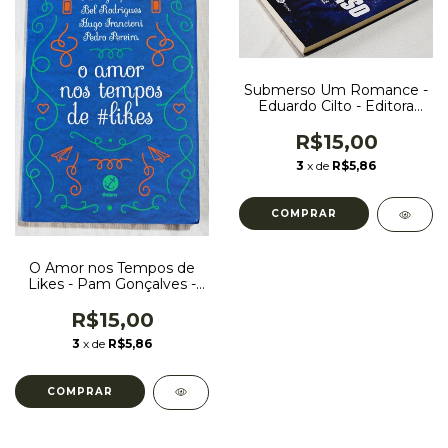
Submerso Um Romance -
Eduardo Cilto - Editora
Outro Planeta
R$15,00
3
x de
R$5,86
O Amor nos Tempos de
Likes - Pam Gonçalves -
Bel Rodrigues - Hugo
Francioni - Pedro Pereira -
R$15,00
Editora Galera Record
3
x de
R$5,86