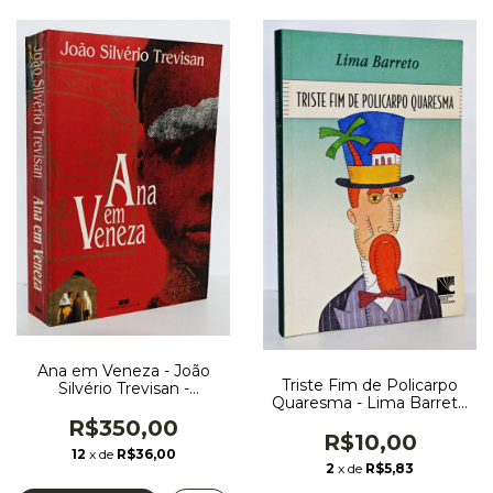
Ana em Veneza - João
Triste Fim de Policarpo
Silvério Trevisan -
Quaresma - Lima Barreto
Autografado
- Fundação Nestlé de
R$350,00
Cultura
R$10,00
12
x de
R$36,00
2
x de
R$5,83