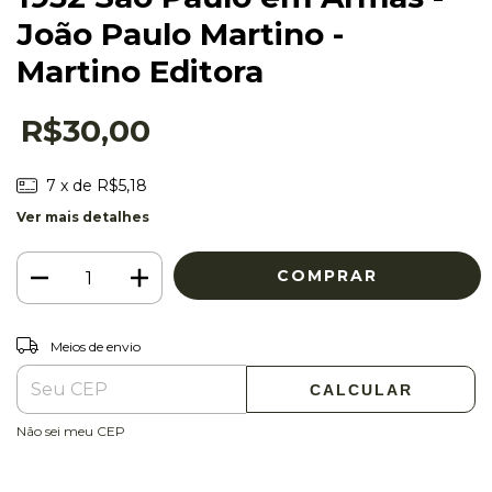
João Paulo Martino -
Martino Editora
R$30,00
7
x de
R$5,18
Ver mais detalhes
ALTERAR CEP
Entregas para o CEP:
Meios de envio
CALCULAR
Não sei meu CEP