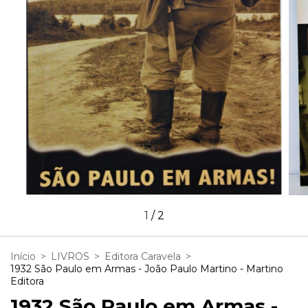
1
/
2
Início
>
LIVROS
>
Editora Caravela
>
1932 São Paulo em Armas - João Paulo Martino - Martino
Editora
1932 São Paulo em Armas -