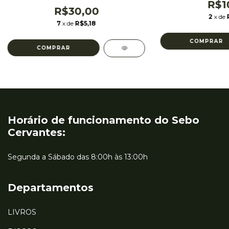
Create Space
R$1
R$30,00
2
x de
7
x de
R$5,18
Horário de funcionamento do Sebo
Cervantes:
Segunda a Sábado das 8:00h às 13:00h
Departamentos
LIVROS