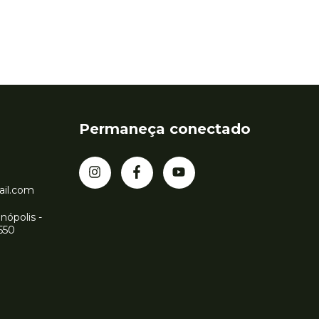
Permaneça conectado
ail.com
nópolis -
-550