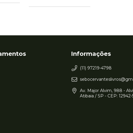
amentos
Informações
(11) 97219-4798
sebocervanteslivros@gm
Av. Major Alvim, 988 - Alvi
Atibaia / SP - CEP: 12942