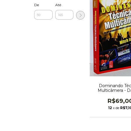
De
Até
Dominando Téc
Multicâmera - D
produção à edi
entrega do produto
R$69,0
Mitch Jacob
12
x de
R$7,1