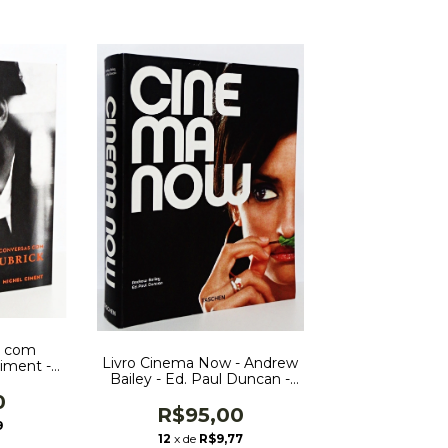
s com
Livro Cinema Now - Andrew
Ciment -
Bailey - Ed. Paul Duncan -
y - Capa
Editora Taschen - Edição
0
Trílíngue: Português,
R$95,00
9
Espanhol e Italiano
12
x de
R$9,77