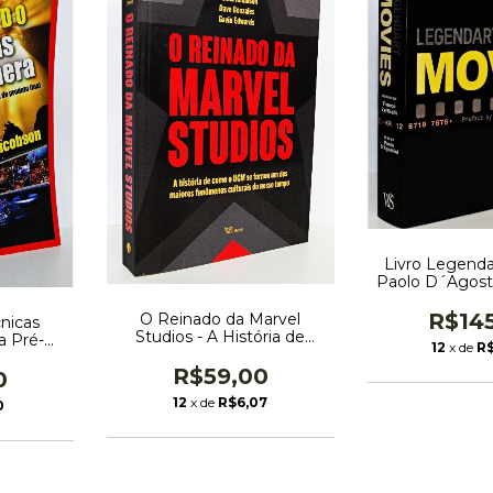
Livro Legenda
Paolo D´Agosti
de Franco Zeff
Inglês - C
R$14
O Reinado da Marvel
nicas
Studios - A História de
a Pré-
12
x de
R$
Como o UCM se Tornou um
ção e
dos Maiores Fenômenos
R$59,00
 final -
0
Culturais do Nosso Tempo -
son
12
x de
R$6,07
0
Joanna Robinson - Dave
Gonzales