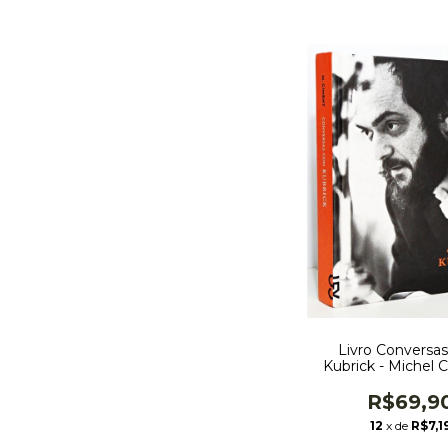
Livro Conversa
Kubrick - Michel 
Editora Cosac Naif
Dura
R$69,9
12
x de
R$7,1