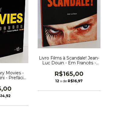
Livro Films à Scandale! Jean-
Luc Douin - Em Francês -
Capa Dura
R$165,00
ry Movies -
ni - Prefácio
12
x de
R$16,97
irelli - Em
apa Dura
5,00
14,92